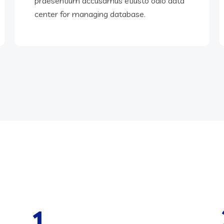
praesentium accusamus etiusto odio data
center for managing database.
1.