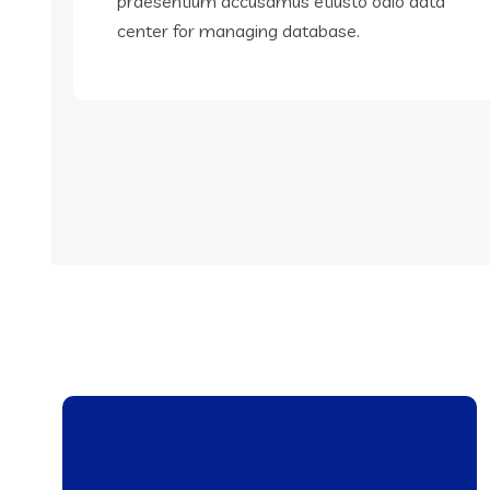
praesentium accusamus etiusto odio data
center for managing database.