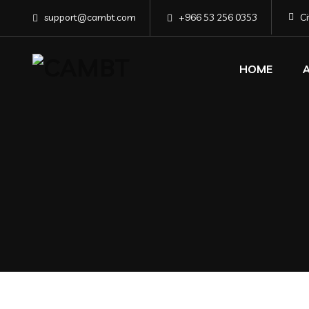
support@cambt.com
+966 53 256 0353
C
HOME