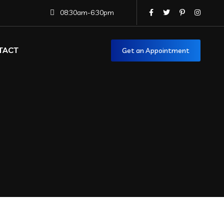
08:30am-6:30pm
TACT
Get an Appointment