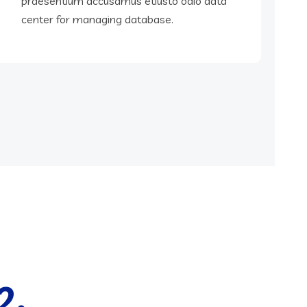
praesentium accusamus etiusto odio data
center for managing database.
2.